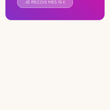
JE REÇOIS MES 15 €
a
i
l
*